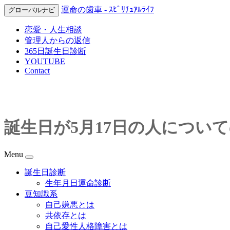
運命の歯車 - ｽﾋﾟﾘﾁｭｱﾙﾗｲﾌ
グローバルナビ
恋愛・人生相談
管理人からの返信
365日誕生日診断
YOUTUBE
Contact
誕生日が5月17日の人につい
Menu
誕生日診断
生年月日運命診断
豆知識系
自己嫌悪とは
共依存とは
自己愛性人格障害とは