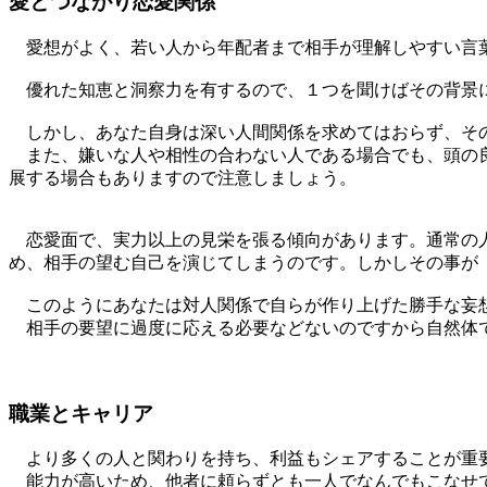
愛とつながり恋愛関係
愛想がよく、若い人から年配者まで相手が理解しやすい言
優れた知恵と洞察力を有するので、１つを聞けばその背景に
しかし、あなた自身は深い人間関係を求めてはおらず、そ
また、嫌いな人や相性の合わない人である場合でも、頭の良
展する場合もありますので注意しましょう。
恋愛面で、実力以上の見栄を張る傾向があります。通常の人
め、相手の望む自己を演じてしまうのです。しかしその事が
このようにあなたは対人関係で自らが作り上げた勝手な妄
相手の要望に過度に応える必要などないのですから自然体で
職業とキャリア
より多くの人と関わりを持ち、利益もシェアすることが重要
能力が高いため、他者に頼らずとも一人でなんでもこなせて