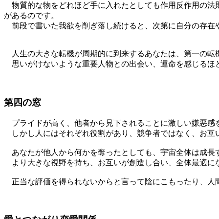
物質的な物をどれほど手に入れたとしても作用反作用の法則
があるのです。
前段で書いた我欲を削ぎ落し続けると、次第に自分の存在や
人生の大きな転機が周期的に到来するあなたは、第一の転機が
思いがけないような重要人物との出会い、運命を感じるほど
第四の窓
プライドが高く、他者から見下されることに激しい嫌悪感を
しかし人にはそれぞれ役割があり、競争者ではなく、お互
あなたが他人から何かを奪ったとしても、宇宙全体は成長す
より大きな視野を持ち、お互いが創造し合い、全体最適にな
正当な評価を得られないからと言って陰にこもったり、人間