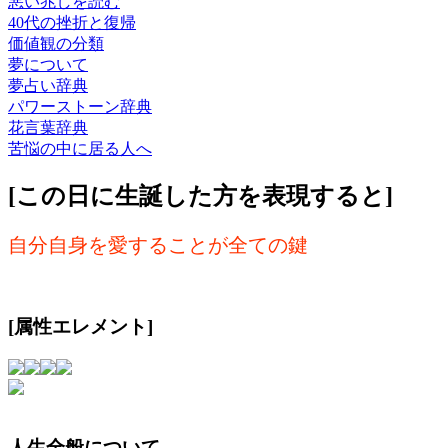
悪い兆しを読む
40代の挫折と復帰
価値観の分類
夢について
夢占い辞典
パワーストーン辞典
花言葉辞典
苦悩の中に居る人へ
[この日に生誕した方を表現すると]
自分自身を愛することが全ての鍵
[属性エレメント]
人生全般について