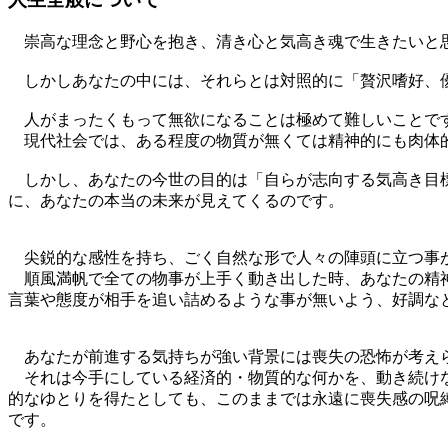
崇高な理念と野心を抱き、清き心と気高き魂で生きたいと
しかしあなたの中には、それらとは対照的に「贅沢嗜好、優
人がまったくもって無欲になることは極めて難しいことで
現代社会では、ある程度の物質が無くては精神的にも肉体的
しかし、あなたの今世の目的は「自らが志向する気高き目標
に、あなたの本当の未来が見えてくるのです。
尖鋭的な感性を持ち、ごく自然な形で人々の陣頭に立つ事
順風満帆で全ての物事が上手く動き出した時、あなたの精神
言葉や態度が相手を追い詰めるような事が無いよう、好調な
あなたが前進する気持ちが強い背景には喪失の恐怖が考え
それは今手にしている経済的・物質的な何かを、動き続けな
的なゆとりを得たとしても、このままでは永遠に喪失感の呪
です。