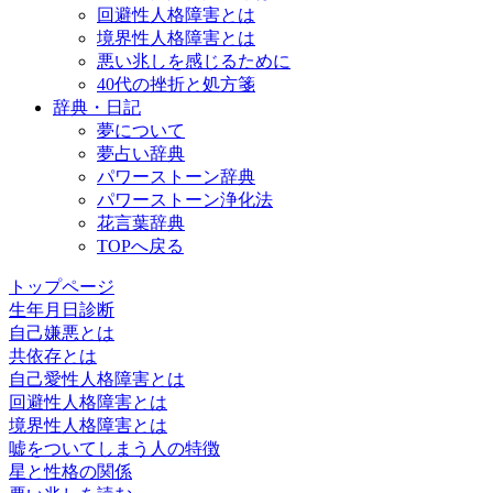
回避性人格障害とは
境界性人格障害とは
悪い兆しを感じるために
40代の挫折と処方箋
辞典・日記
夢について
夢占い辞典
パワーストーン辞典
パワーストーン浄化法
花言葉辞典
TOPへ戻る
トップページ
生年月日診断
自己嫌悪とは
共依存とは
自己愛性人格障害とは
回避性人格障害とは
境界性人格障害とは
嘘をついてしまう人の特徴
星と性格の関係