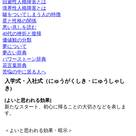
回避性人格障害とは
境界性人格障害とは
嘘をついてしまう人の特徴
星と性格の関係
悪い兆しを読む
40代の挫折と復帰
価値観の分類
夢について
夢占い辞典
パワーストーン辞典
花言葉辞典
苦悩の中に居る人へ
入学式・入社式（にゅうがくしき・にゅうしゃし
き)
[よいと思われる効果]
新たなスタート、初心に帰ることの大切さなどを表しま
す。
＜よいと思われる効果・暗示＞