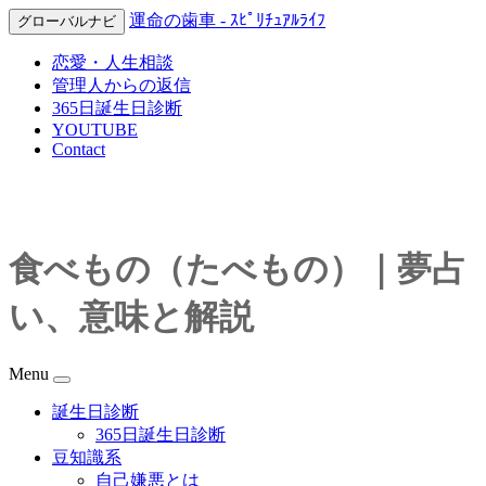
運命の歯車 - ｽﾋﾟﾘﾁｭｱﾙﾗｲﾌ
グローバルナビ
恋愛・人生相談
管理人からの返信
365日誕生日診断
YOUTUBE
Contact
食べもの（たべもの）｜夢占
い、意味と解説
Menu
誕生日診断
365日誕生日診断
豆知識系
自己嫌悪とは