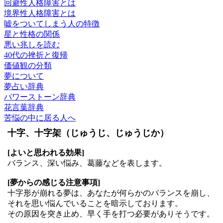
回避性人格障害とは
境界性人格障害とは
嘘をついてしまう人の特徴
星と性格の関係
悪い兆しを読む
40代の挫折と復帰
価値観の分類
夢について
夢占い辞典
パワーストーン辞典
花言葉辞典
苦悩の中に居る人へ
十字、十字架（じゅうじ、じゅうじか）
[よいと思われる効果]
バランス、深い悩み、葛藤などを表します。
[夢からの感じる注意事項]
十字形が崩れる夢は、あなたが何らかのバランスを崩し、
それを思い悩んでいることを暗示しております。
その原因を突き止め、早く手を打つ必要がありそうです。