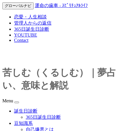
運命の歯車 - ｽﾋﾟﾘﾁｭｱﾙﾗｲﾌ
グローバルナビ
恋愛・人生相談
管理人からの返信
365日誕生日診断
YOUTUBE
Contact
苦しむ（くるしむ）｜夢占
い、意味と解説
Menu
誕生日診断
365日誕生日診断
豆知識系
自己嫌悪とは