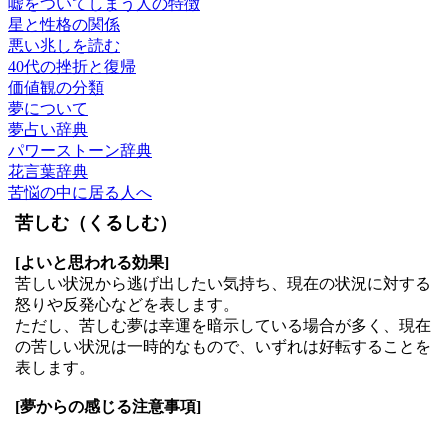
嘘をついてしまう人の特徴
星と性格の関係
悪い兆しを読む
40代の挫折と復帰
価値観の分類
夢について
夢占い辞典
パワーストーン辞典
花言葉辞典
苦悩の中に居る人へ
苦しむ（くるしむ）
[よいと思われる効果]
苦しい状況から逃げ出したい気持ち、現在の状況に対する
怒りや反発心などを表します。
ただし、苦しむ夢は幸運を暗示している場合が多く、現在
の苦しい状況は一時的なもので、いずれは好転することを
表します。
[夢からの感じる注意事項]