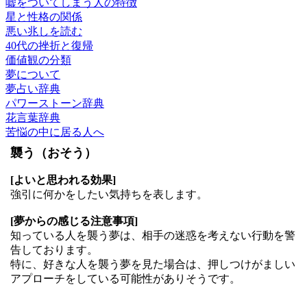
嘘をついてしまう人の特徴
星と性格の関係
悪い兆しを読む
40代の挫折と復帰
価値観の分類
夢について
夢占い辞典
パワーストーン辞典
花言葉辞典
苦悩の中に居る人へ
襲う（おそう）
[よいと思われる効果]
強引に何かをしたい気持ちを表します。
[夢からの感じる注意事項]
知っている人を襲う夢は、相手の迷惑を考えない行動を警
告しております。
特に、好きな人を襲う夢を見た場合は、押しつけがましい
アプローチをしている可能性がありそうです。