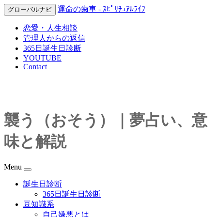
運命の歯車 - ｽﾋﾟﾘﾁｭｱﾙﾗｲﾌ
グローバルナビ
恋愛・人生相談
管理人からの返信
365日誕生日診断
YOUTUBE
Contact
襲う（おそう）｜夢占い、意
味と解説
Menu
誕生日診断
365日誕生日診断
豆知識系
自己嫌悪とは