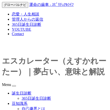
運命の歯車 - ｽﾋﾟﾘﾁｭｱﾙﾗｲﾌ
グローバルナビ
恋愛・人生相談
管理人からの返信
365日誕生日診断
YOUTUBE
Contact
エスカレーター（えすかれー
たー）｜夢占い、意味と解説
Menu
誕生日診断
365日誕生日診断
豆知識系
自己嫌悪とは