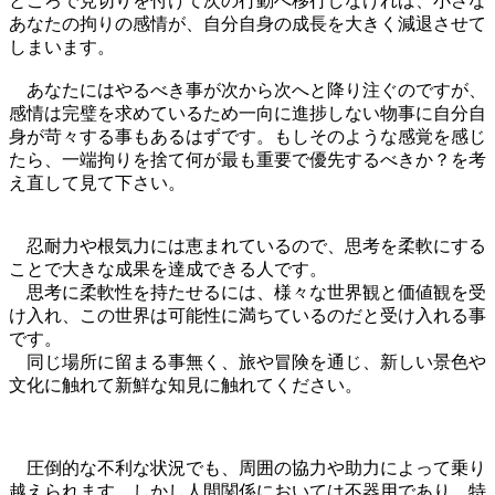
ところで見切りを付けて次の行動へ移行しなければ、小さな
あなたの拘りの感情が、自分自身の成長を大きく減退させて
しまいます。
あなたにはやるべき事が次から次へと降り注ぐのですが、
感情は完璧を求めているため一向に進捗しない物事に自分自
身が苛々する事もあるはずです。もしそのような感覚を感じ
たら、一端拘りを捨て何が最も重要で優先するべきか？を考
え直して見て下さい。
忍耐力や根気力には恵まれているので、思考を柔軟にする
ことで大きな成果を達成できる人です。
思考に柔軟性を持たせるには、様々な世界観と価値観を受
け入れ、この世界は可能性に満ちているのだと受け入れる事
です。
同じ場所に留まる事無く、旅や冒険を通じ、新しい景色や
文化に触れて新鮮な知見に触れてください。
圧倒的な不利な状況でも、周囲の協力や助力によって乗り
越えられます。しかし人間関係においては不器用であり、特