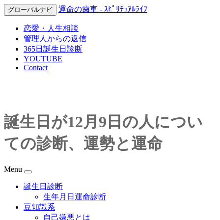
運命の歯車 - ｽﾋﾟﾘﾁｭｱﾙﾗｲﾌ
グローバルナビ
恋愛・人生相談
管理人からの返信
365日誕生日診断
YOUTUBE
Contact
誕生日が12月9日の人につい
ての診断、運勢と運命
Menu
誕生日診断
生年月日運命診断
豆知識系
自己嫌悪とは