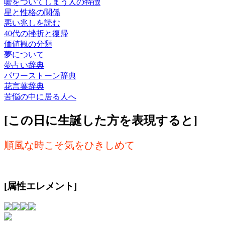
嘘をついてしまう人の特徴
星と性格の関係
悪い兆しを読む
40代の挫折と復帰
価値観の分類
夢について
夢占い辞典
パワーストーン辞典
花言葉辞典
苦悩の中に居る人へ
[この日に生誕した方を表現すると]
順風な時こそ気をひきしめて
[属性エレメント]