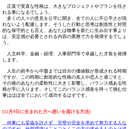
正直で実直な性格は、大きなプロジェクトやプランを任さ
れる事になるでしょう。
多くの人々の意見を公平に聞き、全ての人に不公平さが現
れないよう配慮します。そうした行動と思考は創造性と対照
的な保守的とも言え、あなたは物事を新たに生み出す事より
は、安定感が必要とされる内容の業務で力を発揮するでしょ
う。
人文科学、金融・経理、人事部門等で卓越した才覚を発揮
します。
人生の前半から中盤までは自分の価値観が形成される時期
ですが、この時期に創造的な性格の友人や恋人と過ごすと、
その後のあなたの柔軟性に大きく影響し、バランス感ある性
格が手に入ります。そしてこのバランス感覚を持って挑む仕
事はほぼ全てにおいて成功するはずです。
[12月9日に生まれた方へ想いを届ける方法]
何事にも妥協を許さず、完璧や完全を求めて努力する人な
のですが、外部環境はことごとくこの方の求めるものとは逆