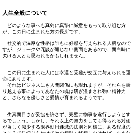
人生全般について
どのような事へも真剣に真摯に誠意をもって取り組む方
が、この日に生まれた方の長所です。
社交的で温厚な性格は誰もに好感を与えられる人柄なので
すが、ジョークや冗談が通じない側面もあるので、面白味に
欠ける人とも思われるかもしれません。
この日に生まれた人には幸運と受難が交互に与えられる運
命にあります。
それはビジネスにも人間関係にも現れますが、それらを乗
り越える事によってあなたの魂は研ぎ澄まされ強い精神力
と、さらなる優しさと愛情が育まれるようです。
生真面目さが妥協を許さず、完璧に物事を遂行しようとす
るでしょう。しかし、それ以上の努力をしても得られる対価
が著しく減少する限界効用逓減の法則と同様に、ある程度の