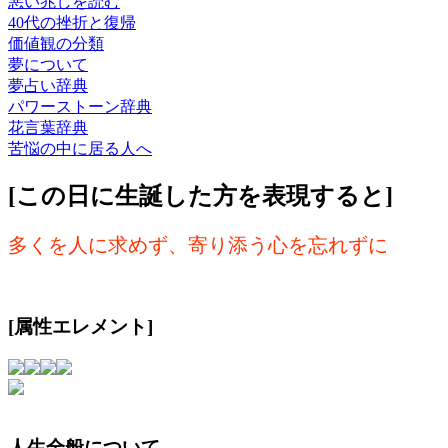
悪い兆しを読む
40代の挫折と復帰
価値観の分類
夢について
夢占い辞典
パワーストーン辞典
花言葉辞典
苦悩の中に居る人へ
[この日に生誕した方を表現すると]
多くを人に求めず、寄り添う心を忘れずに
[属性エレメント]
人生全般について