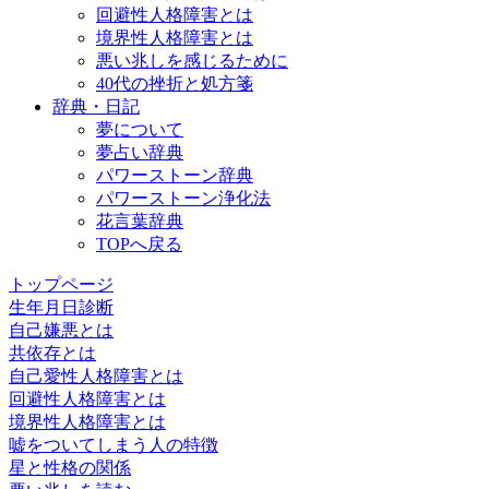
回避性人格障害とは
境界性人格障害とは
悪い兆しを感じるために
40代の挫折と処方箋
辞典・日記
夢について
夢占い辞典
パワーストーン辞典
パワーストーン浄化法
花言葉辞典
TOPへ戻る
トップページ
生年月日診断
自己嫌悪とは
共依存とは
自己愛性人格障害とは
回避性人格障害とは
境界性人格障害とは
嘘をついてしまう人の特徴
星と性格の関係