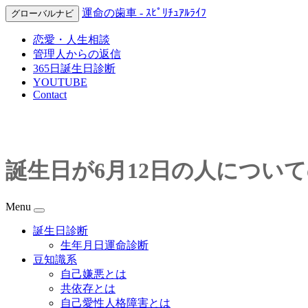
運命の歯車 - ｽﾋﾟﾘﾁｭｱﾙﾗｲﾌ
グローバルナビ
恋愛・人生相談
管理人からの返信
365日誕生日診断
YOUTUBE
Contact
誕生日が6月12日の人につい
Menu
誕生日診断
生年月日運命診断
豆知識系
自己嫌悪とは
共依存とは
自己愛性人格障害とは