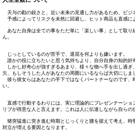
天与の勘の鋭さと、近い未来の見通し力があるため、ビジ
予感によってリスクを未然に回避し、ヒット商品も直感に
あなた自身は全ての事をただ単に「楽しい事」として取り組
ん。
じっとしているのが苦手で、退屈を何よりも嫌います。
誰かの役に立ちたいと思う気持ちより、自分自身の知的好奇
しかし好奇心が強すぎるあまり、様々な物へ手を出し過ぎ、
欠、もしそうした人があなたの周囲にいるならば大切にしま
彼ら彼女らはあなたの手下ではなくパートナーなのです、時
い。
直感で行動するわりには、実に理論的にプレゼンテーション
リブが得意な人と言えます。これは人に伝達しながら自らの
猪突猛進に突き進む時期とじっくりと腰を据えて考え、時勢
対立が増える要因となります。