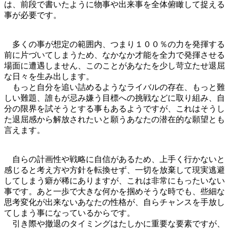
は、前段で書いたように物事や出来事を全体俯瞰して捉える
事が必要です。
多くの事が想定の範囲内、つまり１００％の力を発揮する
前に片づいてしまうため、なかなか才能を全力で発揮させる
場面に遭遇しません、このことがあなたを少し苛立たせ退屈
な日々を生み出します。
もっと自分を追い詰めるようなライバルの存在、もっと難
しい難題、誰もが忌み嫌う目標への挑戦などに取り組み、自
分の限界を試そうとする事もあるようですが、これはそうし
た退屈感から解放されたいと願うあなたの潜在的な願望とも
言えます。
自らの計画性や戦略に自信があるため、上手く行かないと
感じると考え方や方針を転換せず、一切を放棄して現実逃避
してしまう癖が稀にありますが、これは非常にもったいない
事です。あと一歩で大きな何かを掴めそうな時でも、些細な
思考変化が出来ないあなたの性格が、自らチャンスを手放し
てしまう事になっているからです。
引き際や撤退のタイミングはたしかに重要な要素ですが、