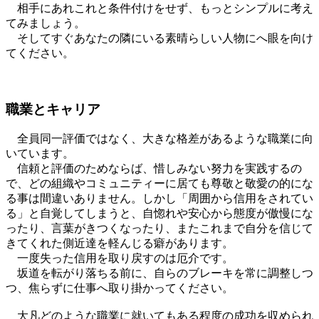
相手にあれこれと条件付けをせず、もっとシンプルに考え
てみましょう。
そしてすぐあなたの隣にいる素晴らしい人物にへ眼を向け
てください。
職業とキャリア
全員同一評価ではなく、大きな格差があるような職業に向
いています。
信頼と評価のためならば、惜しみない努力を実践するの
で、どの組織やコミュニティーに居ても尊敬と敬愛の的にな
る事は間違いありません。しかし「周囲から信用をされてい
る」と自覚してしまうと、自惚れや安心から態度が傲慢にな
ったり、言葉がきつくなったり、またこれまで自分を信じて
きてくれた側近達を軽んじる癖があります。
一度失った信用を取り戻すのは厄介です。
坂道を転がり落ちる前に、自らのブレーキを常に調整しつ
つ、焦らずに仕事へ取り掛かってください。
大凡どのような職業に就いてもある程度の成功を収められ