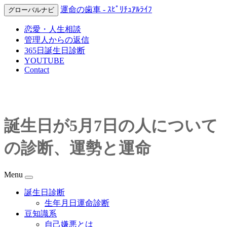
運命の歯車 - ｽﾋﾟﾘﾁｭｱﾙﾗｲﾌ
グローバルナビ
恋愛・人生相談
管理人からの返信
365日誕生日診断
YOUTUBE
Contact
誕生日が5月7日の人について
の診断、運勢と運命
Menu
誕生日診断
生年月日運命診断
豆知識系
自己嫌悪とは