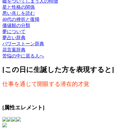
嘘をついてしまう人の特徴
星と性格の関係
悪い兆しを読む
40代の挫折と復帰
価値観の分類
夢について
夢占い辞典
パワーストーン辞典
花言葉辞典
苦悩の中に居る人へ
[この日に生誕した方を表現すると]
仕事を通じて開眼する潜在的才覚
[属性エレメント]