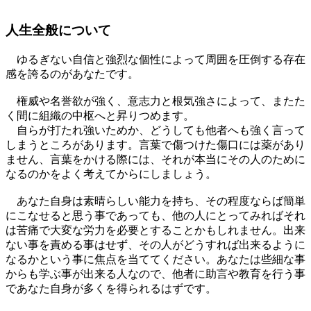
人生全般について
ゆるぎない自信と強烈な個性によって周囲を圧倒する存在
感を誇るのがあなたです。
権威や名誉欲が強く、意志力と根気強さによって、またた
く間に組織の中枢へと昇りつめます。
自らが打たれ強いためか、どうしても他者へも強く言って
しまうところがあります。言葉で傷つけた傷口には薬があり
ません、言葉をかける際には、それが本当にその人のために
なるのかをよく考えてからにしましょう。
あなた自身は素晴らしい能力を持ち、その程度ならば簡単
にこなせると思う事であっても、他の人にとってみればそれ
は苦痛で大変な労力を必要とすることかもしれません。出来
ない事を責める事はせず、その人がどうすれば出来るように
なるかという事に焦点を当ててください。あなたは些細な事
からも学ぶ事が出来る人なので、他者に助言や教育を行う事
であなた自身が多くを得られるはずです。