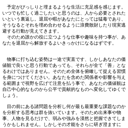
予定がびっしりと埋まるような生活に充足感を感じます。
いつでも忙しく過ごしたいと思うのは、人から必要とされた
いという裏返し。退屈や暇があなたにとっては猛毒であり、
そうなるとそれを埋め合わせるように浪費散財したり現実逃
避する行動が見えてきます。
そのため誰かの役に立つような仕事や趣味を持つ事が、あ
なたを退屈から解放するよいきっかけになるはずです。
物事に打ち込む姿勢は一途で実直です、しかしあなたの価
値観で良いと思う行動であっても、それらが全て「善」とな
るわけではありません。そのため全体を俯瞰して捉える習慣
を身につけてください。あなたを含めた関係者や影響を与え
る範囲まで視野を広げて注意を払う事で、あなたの価値観は
自己中心的なものから公平で貢献的なものへ変化してゆくで
しょう。
目の前にある諸問題を分析し何が最も最重要な課題なのか
を分析する思考は群を抜いています。そのため出来事や物
事、人物を見るだけで、弱みや強みを漠然と把握できてしま
うかもしれません。しかしその才能をさらに研ぎ澄ますに