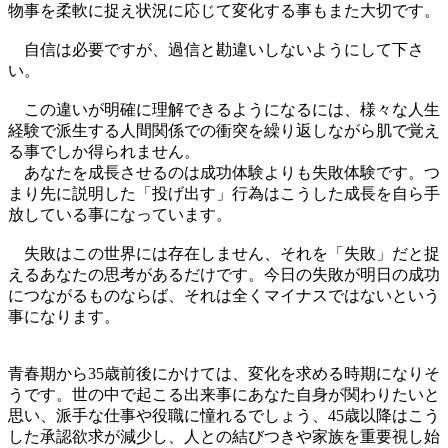
物事を柔軟に捉え状況に応じて変化する事もまた大切です。
自信は必要ですが、過信と勘違いしないようにして下さ
い。
この違いが明確に理解できるようになるには、様々な人生
経験で派生する人間関係での衝突を繰り返しながら肌で覚え
る事でしか得られません。
あなたを成長させるのは成功体験よりも失敗体験です。つ
まり先に説明した「投げ出す」行為はこうした成長を自ら手
放している事になっています。
失敗はこの世界には存在しません、それを「失敗」だと捉
えるあなたの思考があるだけです。今日の失敗が明日の成功
につながるものならば、それは全くマイナスではないという
事になります。
青春期から35歳前後にかけては、変化を求める時期になりそ
うです。世の中で起こる出来事にあなた自身が関わりたいと
思い、派手な仕事や役職に憧れるでしょう、45歳以降はこう
した承認欲求が減少し、人との結びつきや家族を重要視し始