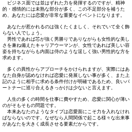
ビジネス面では並はずれた力を発揮するのですが、精神
的・感情的には未熟な部分が多く、この不足部分を補うた
め、あなたには恋愛が非常な重要なイベントになります。
あなたが惹かれるのは強くたくましく、それでいて全く飾
らない人でしょう。
男性であれば芯が強く男勝りでありながらも女性的な美し
さを兼ね備えたキャリアウーマンが、女性であれば美しい容
姿を持ちながらも内面は侍のような逞しく強い男性的な方を
求めます。
多くの異性からアプローチをかけられますが、実際にはあ
なた自身が認めなければ恋愛に発展しない事が多く、また上
記のように相手に求める条件付けが明確であるため、良いパ
ートナーに巡り合えるきっかけは少ないと言えます。
人生の多くの時間を仕事に費やすため、恋愛に関心が薄い
のがそもそもの問題です。
本来あなたのようなタイプは恋愛面にこそ力を入れなけれ
ばならないのです。なぜなら人間関係で起こる様々な出来事
があなたを大きく成長させる要素だからです。