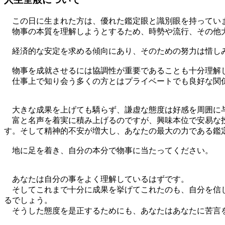
この日に生まれた方は、優れた鑑定眼と識別眼を持ってい
物事の本質を理解しようとするため、時勢や流行、その他大
経済的な安定を求める傾向にあり、そのための努力は惜しみ
物事を成就させるには協調性が重要であることも十分理解
仕事上で知り会う多くの方とはプライベートでも良好な関
大きな成果を上げても驕らず、謙虚な態度は好感を周囲に与
富と名声を着実に積み上げるのですが、興味本位で安易な投
す。そして精神的不安が増大し、あなたの最大の力である鑑
地に足を着き、自分の本分で物事に当たってください。
あなたは自分の事をよく理解しているはずです。
そしてこれまで十分に成果を挙げてこれたのも、自分を信じ
るでしょう。
そうした態度を是正するためにも、あなたはあなたに苦言を