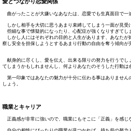
愛とつながり恋愛関係
曲がったことが大嫌いなあなたは、恋愛でも生真面目で一
しかし相手を大切に思うあまり束縛してしまう一面が見受
些細な事で懐疑的になったり、心配症が強くなりすぎてしま
しかし人にはそれぞれの目的と人生があります、あなたが好
察し安全を担保しようとするあまり行動の自由を奪う傾向が
献身的に尽くし、愛を伝え、出来る限りの努力を行うでしょ
てしまうかもしれませんし、何よりあなたのそうした行動は
第一印象ではあなたの魅力が十分に伝わる事はありませんの
しょう。
職業とキャリア
正義感が非常に強いので、職業にもそこに「正義」を感じな
自分の相性にぴったりの職業が見つかれば、持ち前の努力と