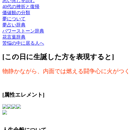
悪い兆しを読む
40代の挫折と復帰
価値観の分類
夢について
夢占い辞典
パワーストーン辞典
花言葉辞典
苦悩の中に居る人へ
[この日に生誕した方を表現すると]
物静かながら、内面では燃える闘争心に火がつく
[属性エレメント]
人生全般について