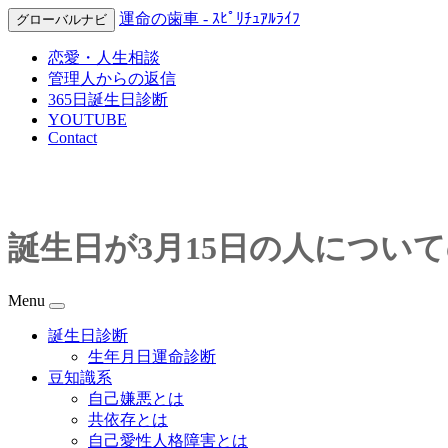
運命の歯車 - ｽﾋﾟﾘﾁｭｱﾙﾗｲﾌ
グローバルナビ
恋愛・人生相談
管理人からの返信
365日誕生日診断
YOUTUBE
Contact
誕生日が3月15日の人につい
Menu
誕生日診断
生年月日運命診断
豆知識系
自己嫌悪とは
共依存とは
自己愛性人格障害とは