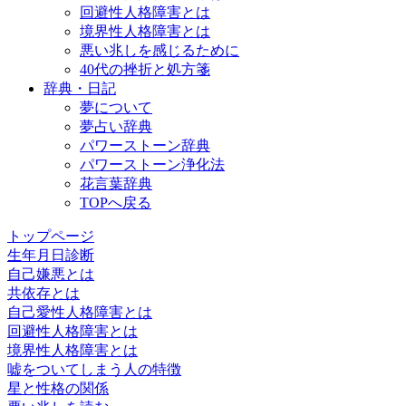
回避性人格障害とは
境界性人格障害とは
悪い兆しを感じるために
40代の挫折と処方箋
辞典・日記
夢について
夢占い辞典
パワーストーン辞典
パワーストーン浄化法
花言葉辞典
TOPへ戻る
トップページ
生年月日診断
自己嫌悪とは
共依存とは
自己愛性人格障害とは
回避性人格障害とは
境界性人格障害とは
嘘をついてしまう人の特徴
星と性格の関係