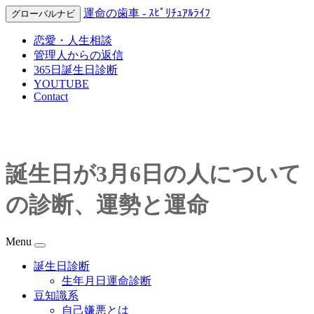
運命の歯車 - ｽﾋﾟﾘﾁｭｱﾙﾗｲﾌ
グローバルナビ
恋愛・人生相談
管理人からの返信
365日誕生日診断
YOUTUBE
Contact
誕生日が3月6日の人について
の診断、運勢と運命
Menu
誕生日診断
生年月日運命診断
豆知識系
自己嫌悪とは