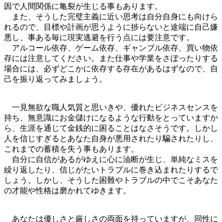
因で人間関係に亀裂が生じる事もあります。
また、そうした完璧主義に近い思考は自分自身にも向けら
れるので、目標や計画が思うように捗らないと途端に自己嫌
悪し、事ある毎に現実逃避を行う点には要注意です。
アルコール依存、ゲーム依存、ギャンブル依存、買い物依
存には注意してください。また仕事や学業をさぼったりする
場合には、必ずどこかに依存する存在があるはずなので、自
己を振り返ってみましょう。
一見無欲な職人気質と思いきや、優れたビジネスセンスを
持ち、無意識にお金儲けになるような行動をとっていますか
ら、生涯を通じて金銭的に困ることはなさそうです。しかし
人を信じすぎるとあなた自身が悪用されたり騙されたりし、
これまでの蓄積を失う事もあります。
自分に自信があるがゆえに心に油断が生じ、単純なミスを
繰り返したり、信じがたいトラブルに巻き込まれたりするで
しょう。しかし、そうした困難やトラブルの中でこそあなた
の才能や性格は磨かれてゆきます。
あなたは優しさと厳しさの両面を持っていますが、同性に