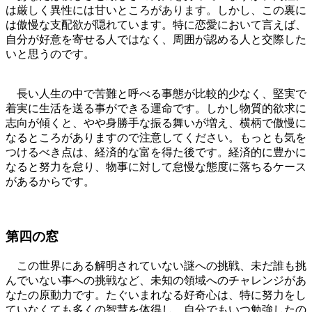
は厳しく異性には甘いところがあります。しかし、この裏に
は傲慢な支配欲が隠れています。特に恋愛において言えば、
自分が好意を寄せる人ではなく、周囲が認める人と交際した
いと思うのです。
長い人生の中で苦難と呼べる事態が比較的少なく、堅実で
着実に生活を送る事ができる運命です。しかし物質的欲求に
志向が傾くと、やや身勝手な振る舞いが増え、横柄で傲慢に
なるところがありますので注意してください。もっとも気を
つけるべき点は、経済的な富を得た後です。経済的に豊かに
なると努力を怠り、物事に対して怠慢な態度に落ちるケース
があるからです。
第四の窓
この世界にある解明されていない謎への挑戦、未だ誰も挑
んでいない事への挑戦など、未知の領域へのチャレンジがあ
なたの原動力です。たぐいまれなる好奇心は、特に努力をし
ていなくても多くの智慧を体得し、自分でもいつ勉強したの