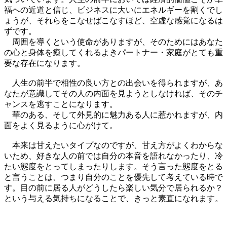
福への近道と信じ、ビジネスに大いにエネルギーを割くでし
ょうが、それらをこなせばこなすほど、空虚な感覚になるは
ずです。
周囲を導くという使命がありますが、そのためにはあなた
の心と身体を癒してくれるよきパートナー・家庭がとても重
要な存在になります。
人生の前半で相性の良い方との出会いを得られますが、あ
なたが意識してその人の内面を見ようとしなければ、そのチ
ャンスを逃すことになります。
華のある、そして外見的に魅力ある人に惹かれますが、内
面をよく見るように心がけて。
本来は甘えたいタイプなのですが、甘え方がよくわからな
いため、好きな人の前では自分の本音を語れなかったり、冷
たい態度をとってしまったりします。そう言った態度をとる
と言うことは、つまり自分のことを優先して考えている時で
す。目の前に居る人がどうしたら楽しい気分で居られるか？
という与える気持ちになることで、きっと素直になれます。