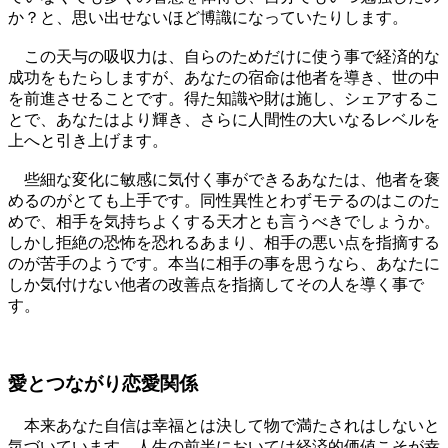
か？と、思い出せないほど博識になっていたりします。
この天与の吸収力は、自らのためだけに使う事で経済的な
成功をもたらしますが、あなたの宿命は他者を導き、世の中
を前進させることです。得た知識や財は施し、シェアするこ
とで、あなたはより輝き、さらに人間性の大いなるレベルを
上へと引き上げます。
些細な変化に敏感に気付く事ができるあなたは、他者を褒
めるのがとても上手です。同性異性とわずモテるのはこのた
めで、相手を気持ちよくする天才とも言うべきでしょうか。
しかし拒絶の恐怖を恐れるあまり、相手の悪い点を指摘する
のが苦手のようです。本当に相手の事を思うなら、あなたに
しか気付けない他者の改善点を指摘してその人を導く事で
す。
愛とつながり恋愛関係
本来あなた自信は幸福とは決して物で満たされはしないと
気づいています。人生の前半においては経済的価値こそが幸