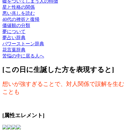
嘘をついてしまう人の特徴
星と性格の関係
悪い兆しを読む
40代の挫折と復帰
価値観の分類
夢について
夢占い辞典
パワーストーン辞典
花言葉辞典
苦悩の中に居る人へ
[この日に生誕した方を表現すると]
想いが強すぎることで、対人関係で誤解を生む
ことも
[属性エレメント]