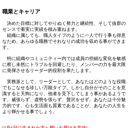
職業とキャリア
決めた目標に対してやりぬく努力と継続性、そして抜群の
センスで着実に実績を積み重ねます。
組織に属しても、職人タイプのように一人で行う事も得意
なため、あらゆる職務でそれなりの成功を収める事ができま
す。
特に組織やコミュニティー内では成員の些細な変化を敏感
に察し未然にトラブルを回避したり、メンバーの力を最大限
に発揮させるリーダー的役割を果たします。
実務派として、リーダーとして、あなたはどのような役職
でもこなせる珍しい万能タイプ。しかし自分がそのことを意
識すると天狗になり、他者を見下してしまう事があるようで
す。威張らず、虚勢を張らず、贅沢をせず。あなたは十分魅
力的です、心も生活面も質素であることが、あなたの人生を
より輝かせる事でしょう。
[3月6日に生まれた方へ想いを届ける方法]