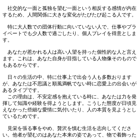
社交的な一面と孤独を望む一面という相反する感情が内在
するため、人間関係に大きな変化がたびたび起こる人です。
特に大人数での団体行動に向いていない人で、仕事やプラ
イベートでも少人数で過ごしたり、個人プレイを得意としま
す。
あなたが惹かれる人は高い人望を持った個性的な人と言え
ます。これは、あなた自身が目指している人物像そのもので
もあるからです。
日々の生活の中、特に仕事上で出会う人も多数おります
が、あなたは不思議と順風満帆でない時に恋愛上の出会いが
あるタイプです。
この理由は、不安定感を抱えている時に、あなたは力を発
揮して知識や経験を得ようとします。こうした態度が日頃見
えなかった些細な愛情に気付いたり、人の本質を見ようとし
ているためです。
見栄を張る事をやめ、贅沢を慎む生活を志向してくださ
い。他者が望むのはあなた本来の姿であって、物で着飾った