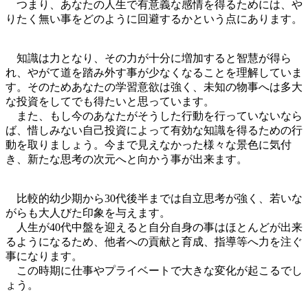
つまり、あなたの人生で有意義な感情を得るためには、や
りたく無い事をどのように回避するかという点にあります。
知識は力となり、その力が十分に増加すると智慧が得ら
れ、やがて道を踏み外す事が少なくなることを理解していま
す。そのためあなたの学習意欲は強く、未知の物事へは多大
な投資をしてでも得たいと思っています。
また、もし今のあなたがそうした行動を行っていないなら
ば、惜しみない自己投資によって有効な知識を得るための行
動を取りましょう。今まで見えなかった様々な景色に気付
き、新たな思考の次元へと向かう事が出来ます。
比較的幼少期から30代後半までは自立思考が強く、若いな
がらも大人びた印象を与えます。
人生が40代中盤を迎えると自分自身の事はほとんどが出来
るようになるため、他者への貢献と育成、指導等へ力を注ぐ
事になります。
この時期に仕事やプライベートで大きな変化が起こるでし
ょう。