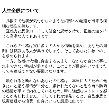
人生全般について
几帳面で他者が気付かないような細部への配慮が出来る繊
細な感性を持ちます。
直感力と想像力、そして健全な思考を持ち、正義の道を準
じる高潔な人でもあります。
これらの性格は実に多くの人から信頼を集め、あなたの周
囲には良識ある人が集うでしょう、そしてあなたに救いの手
を求められます。
一方、他者の依頼に奔走するあまり、なかなか自分の事に
集中できない時期が多々あり、このことが目的をいつまでた
っても達成できない要因となります。
頼られると断れないあなたの性格は、本当に人のために働
きたいと思う感情が半分と、嫌われたくないと思う自己防衛
の感情が半々で内在しているため、時に強烈なストレスを感
じるかもしれません。そしてそれが爆発すると、自己嫌悪と
現実逃避から浪費、出奔といった態度に出ます。