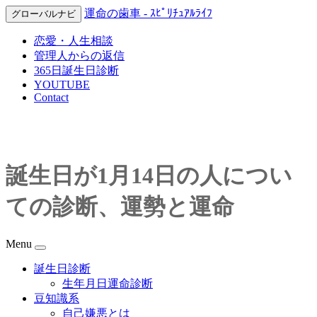
運命の歯車 - ｽﾋﾟﾘﾁｭｱﾙﾗｲﾌ
グローバルナビ
恋愛・人生相談
管理人からの返信
365日誕生日診断
YOUTUBE
Contact
誕生日が1月14日の人につい
ての診断、運勢と運命
Menu
誕生日診断
生年月日運命診断
豆知識系
自己嫌悪とは