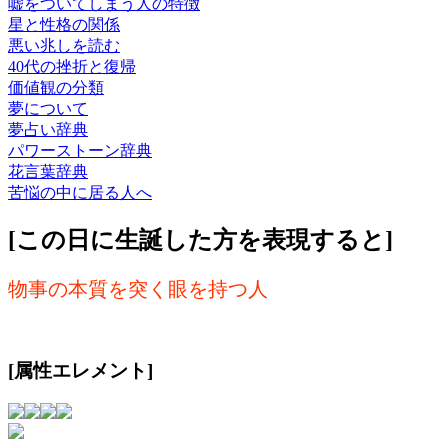
嘘をついてしまう人の特徴
星と性格の関係
悪い兆しを読む
40代の挫折と復帰
価値観の分類
夢について
夢占い辞典
パワーストーン辞典
花言葉辞典
苦悩の中に居る人へ
[この日に生誕した方を表現すると]
物事の本質を突く眼を持つ人
[属性エレメント]